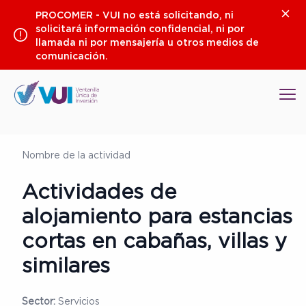
Saltar
Clos
PROCOMER - VUI no está solicitando, ni
al
solicitará información confidencial, ni por
contenido
llamada ni por mensajería u otros medios de
comunicación.
Op
Nombre de la actividad
Actividades de
alojamiento para estancias
cortas en cabañas, villas y
similares
Sector:
Servicios