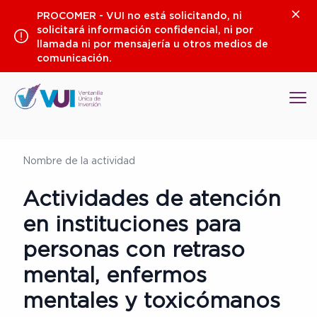
Saltar
Clos
PROCOMER - VUI no está solicitando, ni
al
solicitará información confidencial, ni por
contenido
llamada ni por mensajería u otros medios de
comunicación.
Op
Nombre de la actividad
Actividades de atención
en instituciones para
personas con retraso
mental, enfermos
mentales y toxicómanos