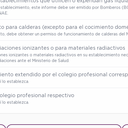
tablecimientos que utilicen o expendan gas liqui
u establecimiento, este informe debe ser emitido por Bomberos (BC
NAE.
o para calderas (excepto para el cocimiento domé
ento, debe obtener un permiso de funcionamiento de calderas del M
aciones ionizantes o para materiales radiactivos
ones ionizantes o materiales radiactivos en su establecimiento nec
ciones ante el Ministerio de Salud.
miento extendido por el colegio profesional corre
 lo establezca.
olegio profesional respectivo
 lo establezca.