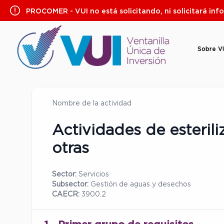
Saltar
PROCOMER - VUI no está solicitando, ni solicitará inf
al
contenido
Sobre V
Nombre de la actividad
Actividades de esterili
otras
Sector:
Servicios
Subsector:
Gestión de aguas y desechos
CAECR:
3900.2