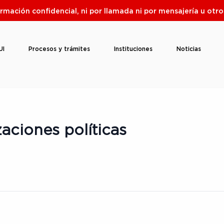
ormación confidencial, ni por llamada ni por mensajería u ot
UI
Procesos y trámites
Instituciones
Noticias
aciones políticas