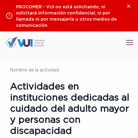
Saltar
Clos
PROCOMER - VUI no está solicitando, ni
al
solicitará información confidencial, ni por
contenido
llamada ni por mensajería u otros medios de
comunicación.
Op
Nombre de la actividad
Actividades en
instituciones dedicadas al
cuidado del adulto mayor
y personas con
discapacidad