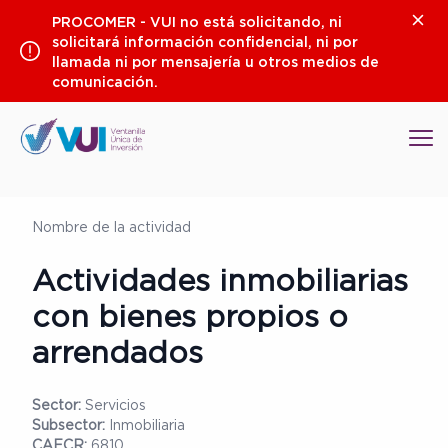
Saltar
Clos
PROCOMER - VUI no está solicitando, ni
al
solicitará información confidencial, ni por
contenido
llamada ni por mensajería u otros medios de
comunicación.
Op
Nombre de la actividad
Actividades inmobiliarias
con bienes propios o
arrendados
Sector:
Servicios
Subsector:
Inmobiliaria
CAECR:
6810