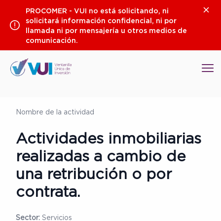
Saltar
Clos
PROCOMER - VUI no está solicitando, ni
al
solicitará información confidencial, ni por
contenido
llamada ni por mensajería u otros medios de
comunicación.
Op
Nombre de la actividad
Actividades inmobiliarias
realizadas a cambio de
una retribución o por
contrata.
Sector:
Servicios