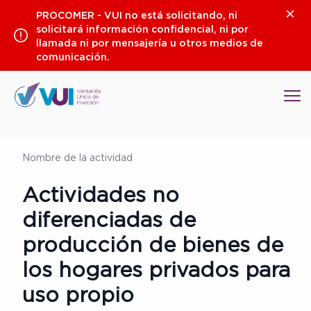
Saltar
Clos
PROCOMER - VUI no está solicitando, ni
al
solicitará información confidencial, ni por
contenido
llamada ni por mensajería u otros medios de
comunicación.
Op
Nombre de la actividad
Actividades no
diferenciadas de
producción de bienes de
los hogares privados para
uso propio