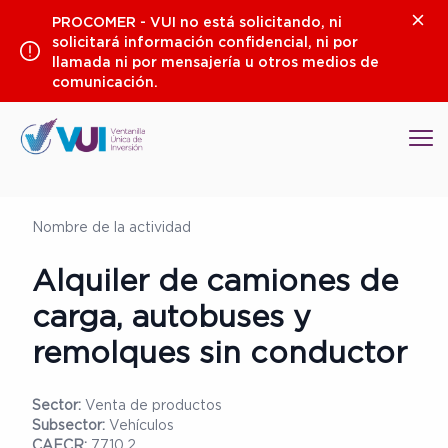
Saltar
Clos
PROCOMER - VUI no está solicitando, ni
al
solicitará información confidencial, ni por
contenido
llamada ni por mensajería u otros medios de
comunicación.
Op
Nombre de la actividad
Alquiler de camiones de
carga, autobuses y
remolques sin conductor
Sector:
Venta de productos
Subsector:
Vehículos
CAECR:
7710.2