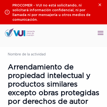
Saltar
Clos
PROCOMER - VUI no está solicitando, ni
al
solicitará información confidencial, ni por
contenido
llamada ni por mensajería u otros medios de
comunicación.
Op
Nombre de la actividad
Arrendamiento de
propiedad intelectual y
productos similares
excepto obras protegidas
por derechos de autor