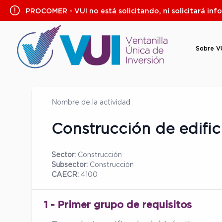
Saltar
PROCOMER - VUI no está solicitando, ni solicitará inf
al
contenido
Sobre V
Nombre de la actividad
Construcción de edific
Sector:
Construcción
Subsector:
Construcción
CAECR:
4100
1 - Primer grupo de requisitos