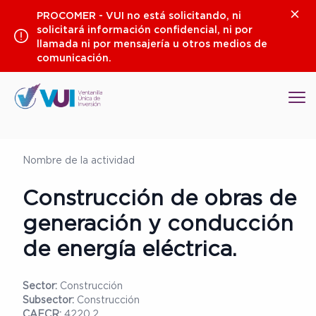
Saltar
Clos
PROCOMER - VUI no está solicitando, ni
al
solicitará información confidencial, ni por
contenido
llamada ni por mensajería u otros medios de
comunicación.
Op
Nombre de la actividad
Construcción de obras de
generación y conducción
de energía eléctrica.
Sector:
Construcción
Subsector:
Construcción
CAECR:
4220.2