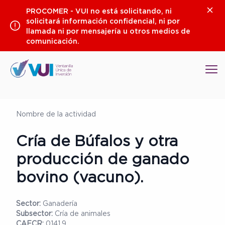
Saltar
Clos
PROCOMER - VUI no está solicitando, ni
al
solicitará información confidencial, ni por
contenido
llamada ni por mensajería u otros medios de
comunicación.
Op
Nombre de la actividad
Cría de Búfalos y otra
producción de ganado
bovino (vacuno).
Sector:
Ganadería
Subsector:
Cría de animales
CAECR:
0141.9