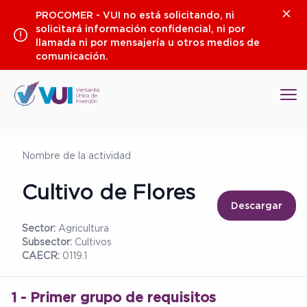
Saltar
Clos
PROCOMER - VUI no está solicitando, ni
al
solicitará información confidencial, ni por
contenido
llamada ni por mensajería u otros medios de
comunicación.
Op
Nombre de la actividad
Cultivo de Flores
Descargar
Sector:
Agricultura
Subsector:
Cultivos
CAECR:
0119.1
1 - Primer grupo de requisitos