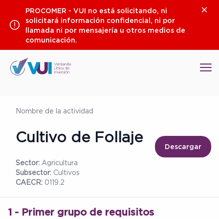
Saltar
Clos
PROCOMER - VUI no está solicitando, ni
al
solicitará información confidencial, ni por
contenido
llamada ni por mensajería u otros medios de
comunicación.
Op
Nombre de la actividad
Cultivo de Follaje
Descargar
Sector:
Agricultura
Subsector:
Cultivos
CAECR:
0119.2
1 - Primer grupo de requisitos