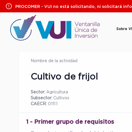
Saltar
PROCOMER - VUI no está solicitando, ni solicitará inf
al
contenido
Sobre V
Nombre de la actividad
Cultivo de frijol
Sector:
Agricultura
Subsector:
Cultivos
CAECR:
0111.1
1 - Primer grupo de requisitos