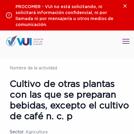
Saltar
Clos
PROCOMER - VUI no está solicitando, ni
al
solicitará información confidencial, ni por
contenido
llamada ni por mensajería u otros medios de
comunicación.
Op
Nombre de la actividad
Cultivo de otras plantas
con las que se preparan
bebidas, excepto el cultivo
de café n. c. p
Sector:
Agricultura