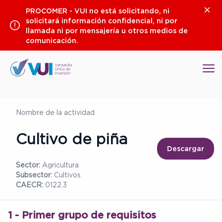
Saltar
Clos
PROCOMER - VUI no está solicitando, ni
al
solicitará información confidencial, ni por
contenido
llamada ni por mensajería u otros medios de
comunicación.
Op
Nombre de la actividad
Cultivo de piña
Descargar
Sector:
Agricultura
Subsector:
Cultivos
CAECR:
0122.3
1 - Primer grupo de requisitos