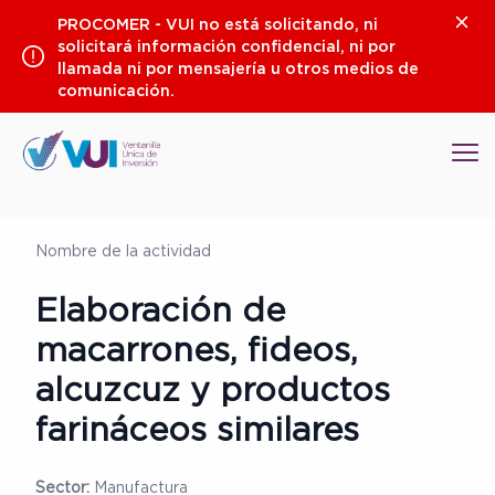
Saltar
Clos
PROCOMER - VUI no está solicitando, ni
al
solicitará información confidencial, ni por
contenido
llamada ni por mensajería u otros medios de
comunicación.
Op
Nombre de la actividad
Elaboración de
macarrones, fideos,
alcuzcuz y productos
farináceos similares
Sector:
Manufactura