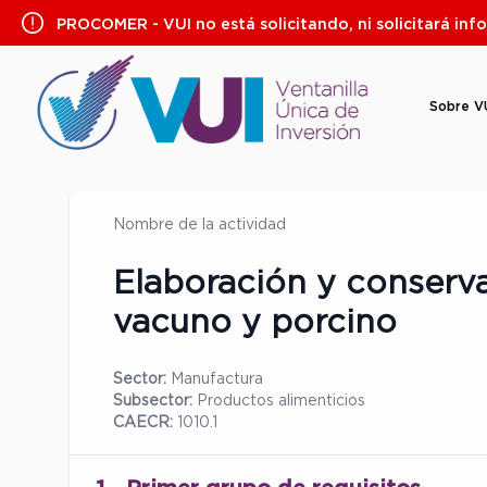
Saltar
PROCOMER - VUI no está solicitando, ni solicitará inf
al
contenido
Sobre V
Nombre de la actividad
Elaboración y conserv
vacuno y porcino
Sector:
Manufactura
Subsector:
Productos alimenticios
CAECR:
1010.1