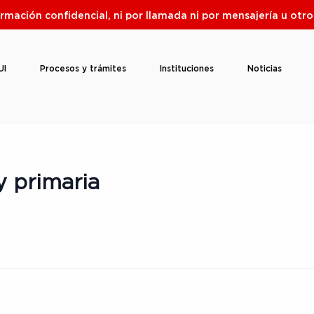
ormación confidencial, ni por llamada ni por mensajería u ot
UI
Procesos y trámites
Instituciones
Noticias
y primaria