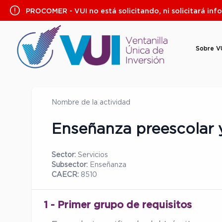
Saltar
PROCOMER - VUI no está solicitando, ni solicitará inf
al
contenido
Sobre V
Nombre de la actividad
Enseñanza preescolar 
Sector:
Servicios
Subsector:
Enseñanza
CAECR:
8510
1 - Primer grupo de requisitos