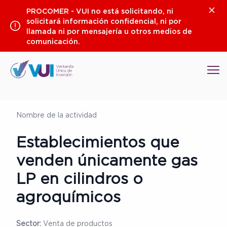
Saltar
Clos
PROCOMER - VUI no está solicitando, ni
al
solicitará información confidencial, ni por
contenido
llamada ni por mensajería u otros medios de
comunicación.
Op
Nombre de la actividad
Establecimientos que
venden únicamente gas
LP en cilindros o
agroquímicos
Sector:
Venta de productos