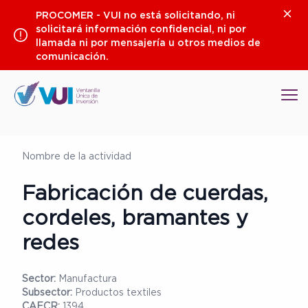
Saltar
Clos
PROCOMER - VUI no está solicitando, ni
al
solicitará información confidencial, ni por
contenido
llamada ni por mensajería u otros medios de
comunicación.
Op
Nombre de la actividad
Fabricación de cuerdas,
cordeles, bramantes y
redes
Sector:
Manufactura
Subsector:
Productos textiles
CAECR:
1394