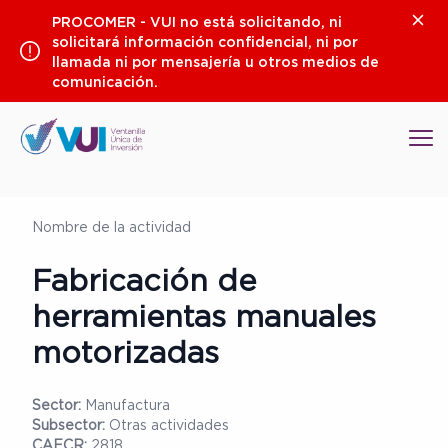
Saltar
Clos
PROCOMER - VUI no está solicitando, ni
al
solicitará información confidencial, ni por
contenido
llamada ni por mensajería u otros medios de
comunicación.
Op
Nombre de la actividad
Fabricación de
herramientas manuales
motorizadas
Sector:
Manufactura
Subsector:
Otras actividades
CAECR:
2818