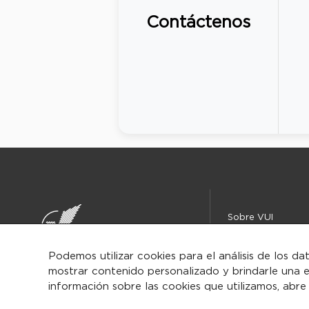
Contáctenos
Sobre VUI
Instituciones
Centro de ayuda
Podemos utilizar cookies para el análisis de los da
mostrar contenido personalizado y brindarle una e
Iniciar
información sobre las cookies que utilizamos, abre
sesión/Regist