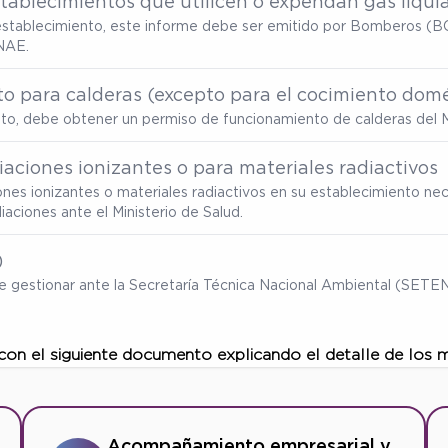
tablecimientos que utilicen o expendan gas liqui
u establecimiento, este informe debe ser emitido por Bomberos (BC
NAE.
o para calderas (excepto para el cocimiento domé
ento, debe obtener un permiso de funcionamiento de calderas del M
aciones ionizantes o para materiales radiactivos
ones ionizantes o materiales radiactivos en su establecimiento nec
ciones ante el Ministerio de Salud.
)
ebe gestionar ante la Secretaría Técnica Nacional Ambiental (SET
 con el siguiente documento explicando el detalle de los 
Acompañamiento empresarial y