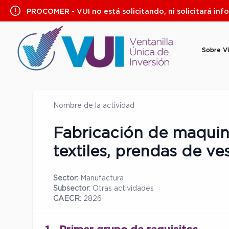
Saltar
PROCOMER - VUI no está solicitando, ni solicitará inf
al
contenido
Sobre V
Nombre de la actividad
Fabricación de maquina
textiles, prendas de ves
Sector:
Manufactura
Subsector:
Otras actividades
CAECR:
2826