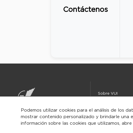
Contáctenos
Sobre VUI
Instituciones
Centro de ayuda
Podemos utilizar cookies para el análisis de los da
mostrar contenido personalizado y brindarle una e
Iniciar
información sobre las cookies que utilizamos, abre
sesión/Regist