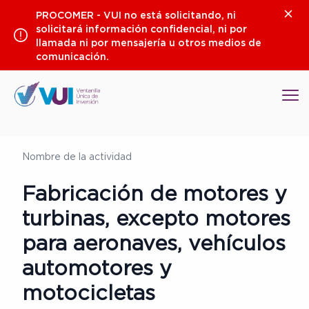
Saltar
Clos
PROCOMER - VUI no está solicitando, ni
al
solicitará información confidencial, ni por
contenido
llamada ni por mensajería u otros medios de
comunicación.
Op
Nombre de la actividad
Fabricación de motores y
turbinas, excepto motores
para aeronaves, vehículos
automotores y
motocicletas