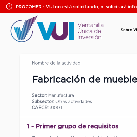
Saltar
PROCOMER - VUI no está solicitando, ni solicitará inf
al
contenido
Sobre V
Nombre de la actividad
Fabricación de muebl
Sector:
Manufactura
Subsector:
Otras actividades
CAECR:
3100.1
1 - Primer grupo de requisitos