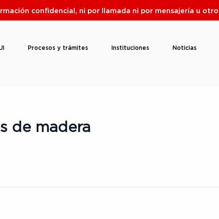
ormación confidencial, ni por llamada ni por mensajería u ot
UI
Procesos y trámites
Instituciones
Noticias
es de madera