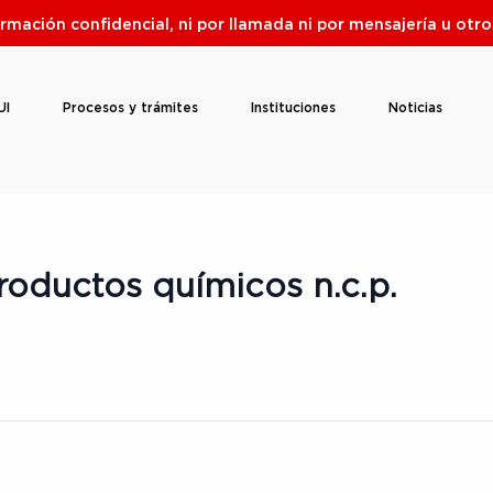
ormación confidencial, ni por llamada ni por mensajería u ot
UI
Procesos y trámites
Instituciones
Noticias
roductos químicos n.c.p.