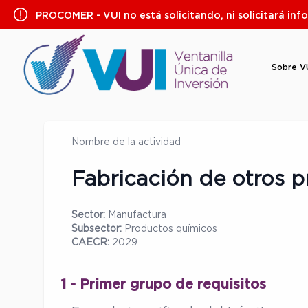
Saltar
PROCOMER - VUI no está solicitando, ni solicitará inf
al
contenido
Sobre V
Nombre de la actividad
Fabricación de otros p
Sector:
Manufactura
Subsector:
Productos químicos
CAECR:
2029
1 - Primer grupo de requisitos