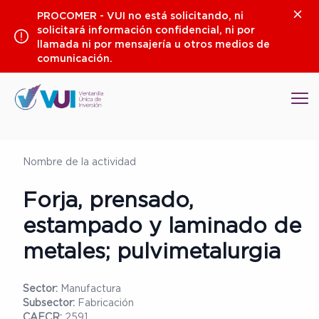
Saltar
Clos
PROCOMER - VUI no está solicitando, ni
al
solicitará información confidencial, ni por
contenido
llamada ni por mensajería u otros medios de
comunicación.
Op
Nombre de la actividad
Forja, prensado,
estampado y laminado de
metales; pulvimetalurgia
Sector:
Manufactura
Subsector:
Fabricación
CAECR:
2591