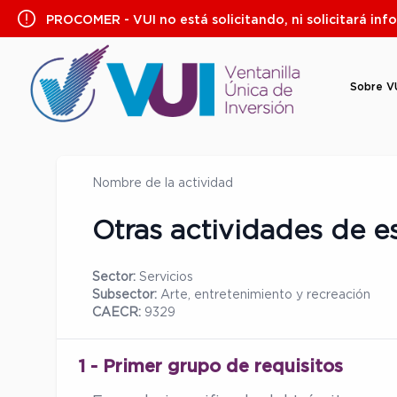
Saltar
PROCOMER - VUI no está solicitando, ni solicitará inf
al
contenido
Sobre V
Nombre de la actividad
Otras actividades de es
Sector:
Servicios
Subsector:
Arte, entretenimiento y recreación
CAECR:
9329
1 - Primer grupo de requisitos