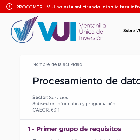
Saltar
PROCOMER - VUI no está solicitando, ni solicitará inf
al
contenido
Sobre V
Nombre de la actividad
Procesamiento de dato
Sector:
Servicios
Subsector:
Informática y programación
CAECR:
6311
1 - Primer grupo de requisitos