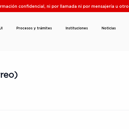
ormación confidencial, ni por llamada ni por mensajería u ot
UI
Procesos y trámites
Instituciones
Noticias
rreo)