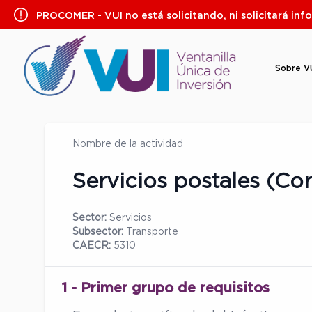
Saltar
PROCOMER - VUI no está solicitando, ni solicitará inf
al
contenido
Sobre V
Nombre de la actividad
Servicios postales (Co
Sector:
Servicios
Subsector:
Transporte
CAECR:
5310
1 - Primer grupo de requisitos