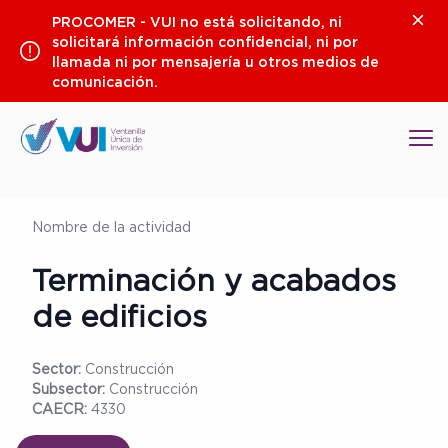
Saltar
Clos
PROCOMER - VUI no está solicitando, ni
al
solicitará información confidencial, ni por
contenido
llamada ni por mensajería u otros medios de
comunicación.
Op
Nombre de la actividad
Terminación y acabados
de edificios
Sector:
Construcción
Subsector:
Construcción
CAECR:
4330