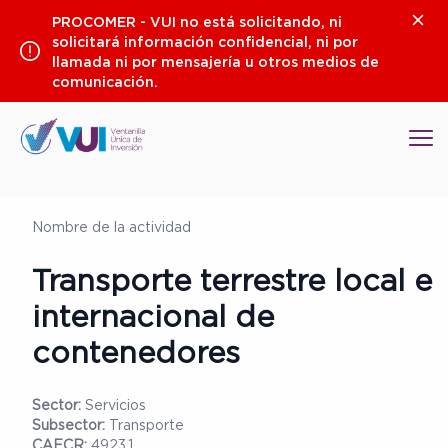
Saltar
Clos
PROCOMER - VUI no está solicitando, ni
al
solicitará información confidencial, ni por
contenido
llamada ni por mensajería u otros medios de
comunicación.
Op
Nombre de la actividad
Transporte terrestre local e
internacional de
contenedores
Sector:
Servicios
Subsector:
Transporte
CAECR:
4923.1