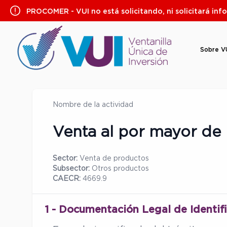
Saltar
PROCOMER - VUI no está solicitando, ni solicitará inf
al
contenido
Sobre V
Nombre de la actividad
Venta al por mayor de 
Sector:
Venta de productos
Subsector:
Otros productos
CAECR:
4669.9
1 - Documentación Legal de Identif