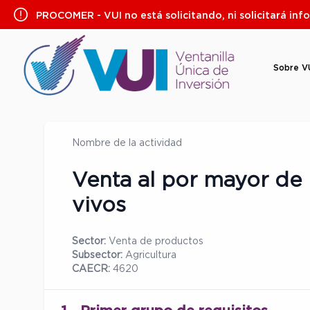
Saltar
PROCOMER - VUI no está solicitando, ni solicitará inf
al
contenido
Sobre V
Nombre de la actividad
Venta al por mayor de 
vivos
Sector:
Venta de productos
Subsector:
Agricultura
CAECR:
4620