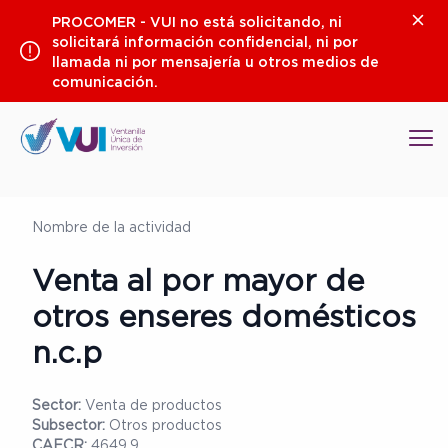
Saltar
Clos
PROCOMER - VUI no está solicitando, ni
al
solicitará información confidencial, ni por
contenido
llamada ni por mensajería u otros medios de
comunicación.
Op
Nombre de la actividad
Venta al por mayor de
otros enseres domésticos
n.c.p
Sector:
Venta de productos
Subsector:
Otros productos
CAECR:
4649.9