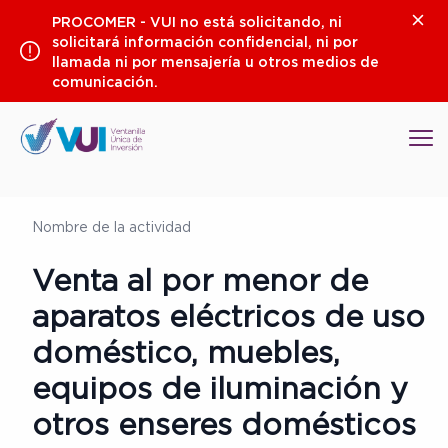
Saltar
Clos
PROCOMER - VUI no está solicitando, ni
al
solicitará información confidencial, ni por
contenido
llamada ni por mensajería u otros medios de
comunicación.
Op
Nombre de la actividad
Venta al por menor de
aparatos eléctricos de uso
doméstico, muebles,
equipos de iluminación y
otros enseres domésticos