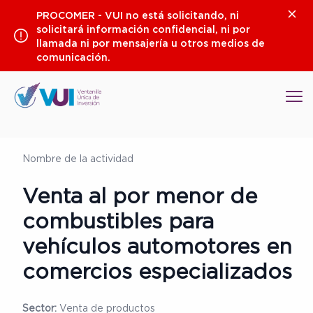
Saltar
Clos
PROCOMER - VUI no está solicitando, ni
al
solicitará información confidencial, ni por
contenido
llamada ni por mensajería u otros medios de
comunicación.
Op
Nombre de la actividad
Venta al por menor de
combustibles para
vehículos automotores en
comercios especializados
Sector:
Venta de productos