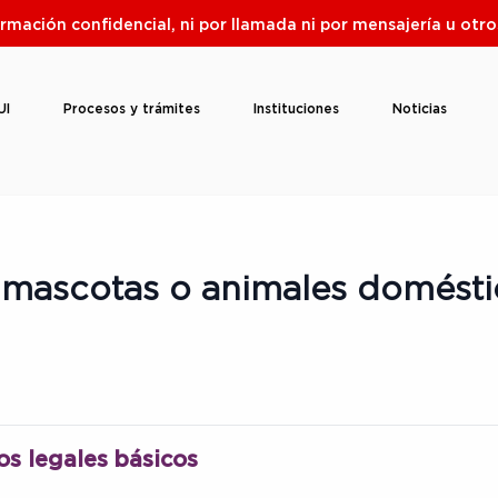
ormación confidencial, ni por llamada ni por mensajería u ot
UI
Procesos y trámites
Instituciones
Noticias
 mascotas o animales domésti
os legales básicos