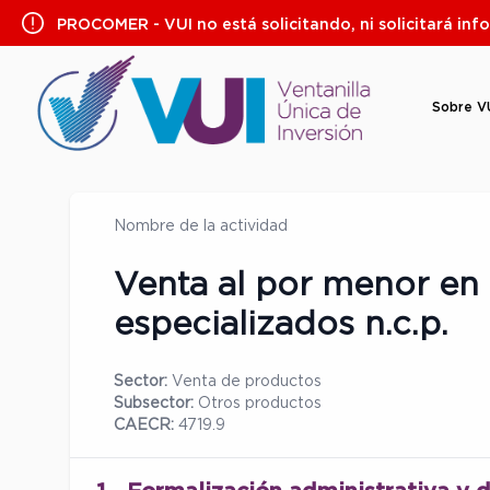
Saltar
PROCOMER - VUI no está solicitando, ni solicitará inf
al
contenido
Sobre V
Nombre de la actividad
Venta al por menor en 
especializados n.c.p.
Sector:
Venta de productos
Subsector:
Otros productos
CAECR:
4719.9