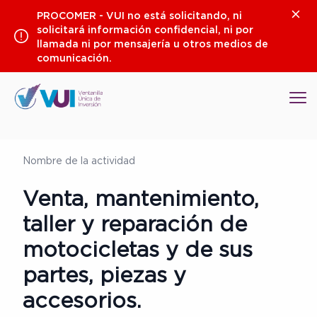
Saltar
Clos
PROCOMER - VUI no está solicitando, ni
al
solicitará información confidencial, ni por
contenido
llamada ni por mensajería u otros medios de
comunicación.
Op
Nombre de la actividad
Venta, mantenimiento,
taller y reparación de
motocicletas y de sus
partes, piezas y
accesorios.