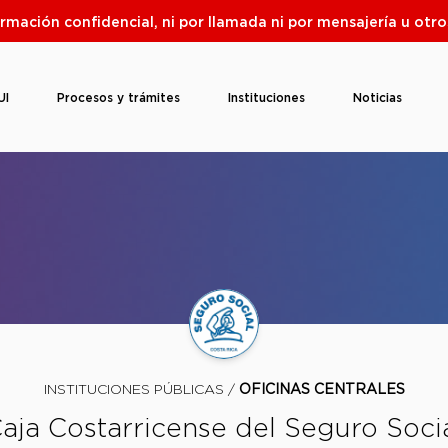
ormación confidencial, ni por llamada ni por mensajería u ot
UI
Procesos y trámites
Instituciones
Noticias
INSTITUCIONES PÚBLICAS /
OFICINAS CENTRALES
aja Costarricense del Seguro Soci