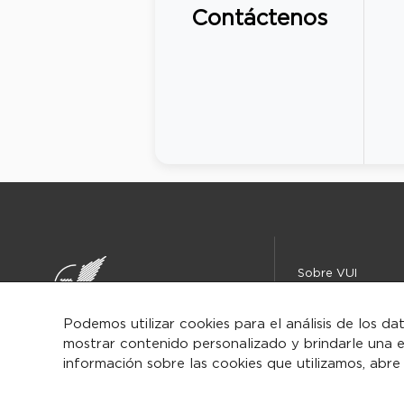
Contáctenos
Sobre VUI
Instituciones
Centro de ayuda
Podemos utilizar cookies para el análisis de los da
mostrar contenido personalizado y brindarle una e
Iniciar
información sobre las cookies que utilizamos, abre
sesión/Regist