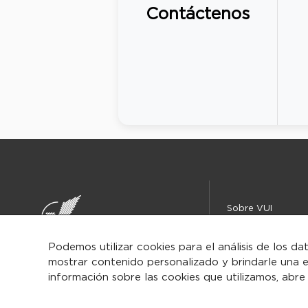
Contáctenos
Sobre VUI
Instituciones
Centro de ayuda
Podemos utilizar cookies para el análisis de los da
mostrar contenido personalizado y brindarle una e
Iniciar
información sobre las cookies que utilizamos, abre
sesión/Regist