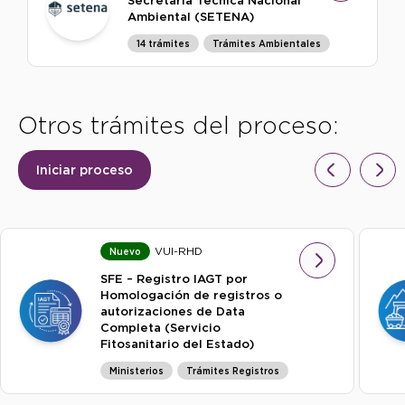
Secretaría Técnica Nacional
Ambiental (SETENA)
14 trámites
Trámites Ambientales
Otros trámites del proceso:
Iniciar proceso
VUI-RHD
Nuevo
SFE – Registro IAGT por
Homologación de registros o
autorizaciones de Data
Completa (Servicio
Fitosanitario del Estado)
Ministerios
Trámites Registros