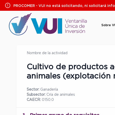
Saltar
PROCOMER - VUI no está solicitando, ni solicitará inf
al
contenido
Sobre V
Nombre de la actividad
Cultivo de productos a
animales (explotación 
Sector:
Ganadería
Subsector:
Cría de animales
CAECR:
0150.0