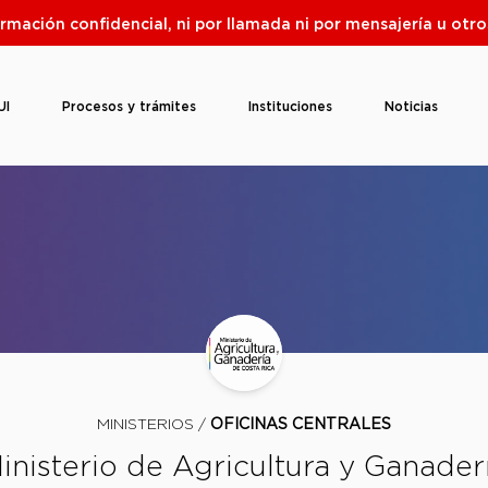
ormación confidencial, ni por llamada ni por mensajería u ot
UI
Procesos y trámites
Instituciones
Noticias
MINISTERIOS /
OFICINAS CENTRALES
inisterio de Agricultura y Ganader