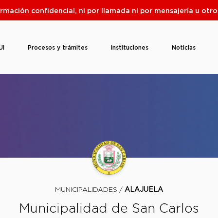
ormación confidencial, ni por llamada ni por mensajería u ot
UI
Procesos y trámites
Instituciones
Noticias
MUNICIPALIDADES /
ALAJUELA
Municipalidad de San Carlos